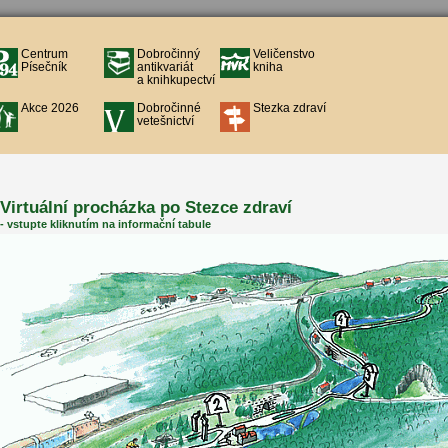
Centrum
Dobročinný
Veličenstvo
Písečník
antikvariát
kniha
a knihkupectví
Akce 2026
Dobročinné
Stezka zdraví
vetešnictví
Virtuální procházka po Stezce zdraví
- vstupte kliknutím na informační tabule