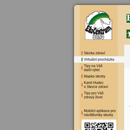
Stezka zdraví
Virtuální procházka
Tipy na Váš
další výlet
Mapka stezky
Karel Hudec
o Stezce zdraví
Tipy pro Váš
zdravý život
Mobilní aplikace pro
návštěvníky stezky