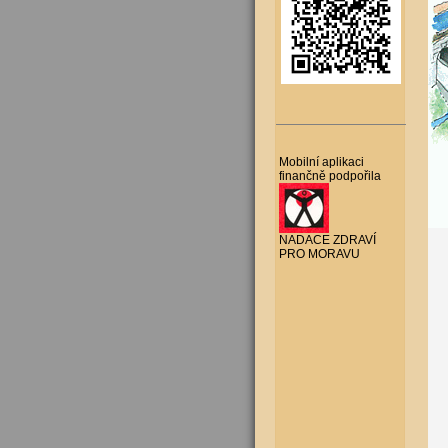
Mobilní aplikaci
finančně podpořila
NADACE ZDRAVÍ
PRO MORAVU