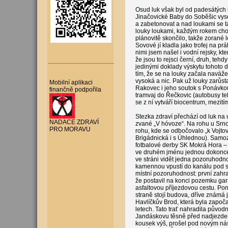
Osud luk však byl od padesátých l
Jinačovické Baby do Soběšic vys
a zabetonovat a nad loukami se táh
louky loukami, každým rokem chod
plánovitě skončilo, takže zorané
Sovové jí kladla jako trofej na pr
nimi jsem našel i vodní rejsky, k
že jsou to rejsci černí, druh, teh
jedinými doklady výskytu tohoto 
tím, že se na louky začala naváže
vysoká a nic. Pak už louky zarůst
Mobilní aplikaci
Rakovec i jeho soutok s Ponávkou
finančně podpořila
tramvaj do Řečkovic (autobusy te
se z ní vytváří biocentrum, mezití
Stezka zdraví přechází od luk na
NADACE ZDRAVÍ
zvané „V hóvoze“. Na rohu u Srnc
PRO MORAVU
rohu, kde se odbočovalo „k Vojto
Brigádnická i s Úhlednou). Samoz
fotbalové derby SK Mokrá Hora – 
ve druhém jménu jednou dokonce n
ve stráni vidět jedna pozoruhodnos
kamennou vpustí do kanálu pod sil
místní pozoruhodnost: první zahra
že postavil na konci pozemku gar
asfaltovou příjezdovou cestu. Po
straně stojí budova, dříve známá j
Havlíčkův Brod, která byla započ
letech. Tato trať nahradila původn
Jandáskovu těsně před nadjezdem 
kousek výš, prošel pod novým nás