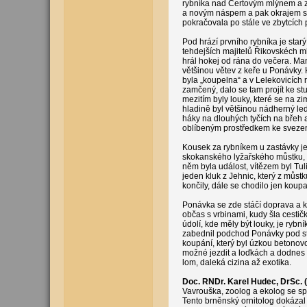
rybníka nad Čertovým mlýnem a 
a novým náspem a pak okrajem s
pokračovala po stále ve zbytcích
Pod hrází prvního rybníka je sta
tehdejších majitelů Řikovskéch m
hrál hokej od rána do večera. Ma
většinou větev z keře u Ponávky
byla „koupelna“ a v Lelekovicích
zamčený, dalo se tam projít ke st
mezitím byly louky, které se na 
hladině byl většinou nádherný led,
háky na dlouhých tyčích na břeh a
oblíbeným prostředkem ke svezení
Kousek za rybníkem u zastávky je 
skokanského lyžařského můstku, k
něm byla událost, vítězem byl Tul
jeden kluk z Jehnic, který z můstk
končily, dále se chodilo jen koupa
Ponávka se zde stáčí doprava a k
občas s vrbinami, kudy šla cestičk
údolí, kde měly být louky, je rybní
zabednil podchod Ponávky pod star
koupání, který byl úzkou betonovou
možné jezdit a loďkách a dodnes 
lom, daleká cizina až exotika.
Doc. RNDr. Karel Hudec, DrSc. (
Vavrouška, zoolog a ekolog se spe
Tento brněnský ornitolog dokázal 