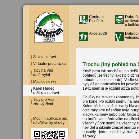
Centrum
Dobroči
Písečník
antikvar
a knihku
Akce 2026
Dobroči
vetešnic
Stezka zdraví
Trochu jiný pohled na 
Virtuální procházka
Tipy na Váš
Když jsem tak procházel po delší
další výlet
pohledů: ze třetiny jakožto oldtime
nebude, ale zní to hrdě). Vedle s
Mapka stezky
byly až do padesátých let pevným
Karel Hudec
1941 jsem si je rozšířil až za poto
o Stezce zdraví
Co lóky na Mokecu znamenaly. Byl
Tipy pro Váš
pro koně. Po roztátí sněhu na jař
zdravý život
Kolem těchto stružek kvetly hlavn
otec raky. Pro nás však byly lou
klacky, kameny nebo boty, takže 
Mobilní aplikace pro
na hráče, ale především na silnic
návštěvníky stezky
všechny úprk domů na všechny stra
neviděl a jakmile zmizel opět za
dospělý - jeden z nich byl známý 
žárovky.