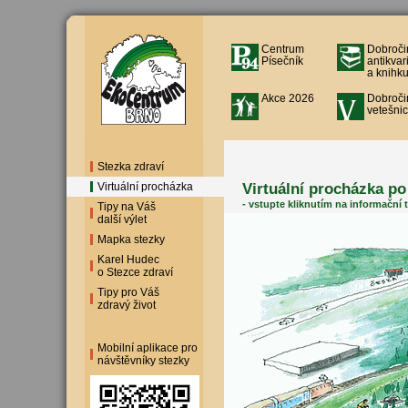
Centrum
Dobroči
Písečník
antikvar
a knihku
Akce 2026
Dobroči
vetešnic
Stezka zdraví
Virtuální procházka po
Virtuální procházka
- vstupte kliknutím na informační 
Tipy na Váš
další výlet
Mapka stezky
Karel Hudec
o Stezce zdraví
Tipy pro Váš
zdravý život
Mobilní aplikace pro
návštěvníky stezky