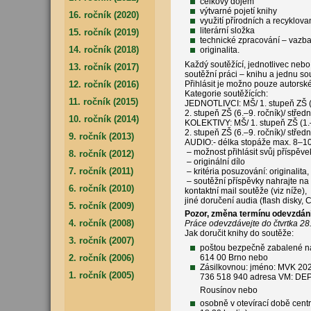
celkový dojem
výtvarné pojetí knihy
16. ročník (2020)
využití přírodních a recyklov
literární složka
15. ročník (2019)
technické zpracování – vazba
14. ročník (2018)
originalita.
Každý soutěžící, jednotlivec nebo
13. ročník (2017)
soutěžní práci – knihu a jednu sou
12. ročník (2016)
Přihlásit je možno pouze autorsk
Kategorie soutěžících:
11. ročník (2015)
JEDNOTLIVCI: MŠ/ 1. stupeň ZŠ (1.
2. stupeň ZŠ (6.–9. ročník)/ střed
10. ročník (2014)
KOLEKTIVY: MŠ/ 1. stupeň ZŠ (1.–3
2. stupeň ZŠ (6.–9. ročník)/ střed
9. ročník (2013)
AUDIO:- délka stopáže max. 8–10
– možnost přihlásit svůj příspěvek 
8. ročník (2012)
– originální dílo
7. ročník (2011)
– kritéria posuzování: originalit
– soutěžní příspěvky nahrajte na
6. ročník (2010)
kontaktní mail soutěže (viz níže),
jiné doručení audia (flash disky, 
5. ročník (2009)
Pozor, změna termínu odevzdání
4. ročník (2008)
Práce odevzdávejte do čtvrtka 28
Jak doručit knihy do soutěže:
3. ročník (2007)
poštou bezpečně zabalené na
2. ročník (2006)
614 00 Brno nebo
Zásilkovnou: jméno: MVK 202
1. ročník (2005)
736 518 940 adresa VM: DEP
Rousínov nebo
osobně v otevírací době centr