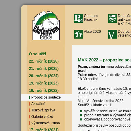
Centrum
Dobroči
Písečník
antikvar
a knihku
Akce 2026
Dobroči
vetešnic
O soutěži
MVK 2022 – propozice so
22. ročník (2026)
Pozor, změna termínu odevzdání
21. ročník (2025)
prací
:
Práce odevzdávejte do čtvrtka
28
20. ročník (2024)
18:30 hodin!
19. ročník (2023)
.
EkoCentrum Brno vyhlašuje 18. r
18. ročník (2022)
o nejoriginálnější vlastnoručně v
knihu
Propozice soutěže
Moje Veličenstvo kniha 2022
Aktuálně
Soutěž si klade za cíl:
Tisková zpráva
vytvářet osobní vztah ke knize
propojit literární a výtvarné cí
Galerie vítězů
objevovat a podporovat nové t
Výsledková listina
Soutěžní příspěvky posoudí odborn
17. ročník (2021)