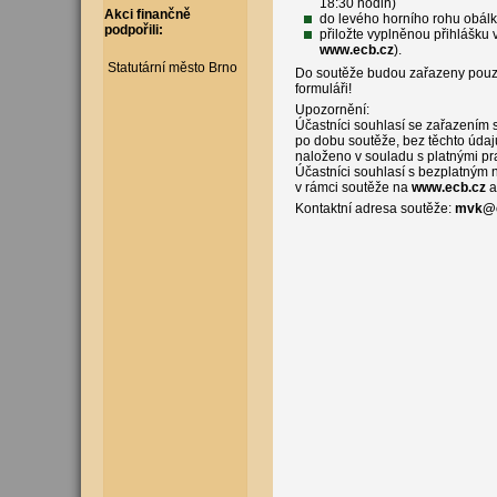
18:30 hodin)
Akci finančně
do levého horního rohu obálk
podpořili:
přiložte vyplněnou přihlášku 
www.ecb.cz
).
Statutární město Brno
Do soutěže budou zařazeny pouz
formuláři!
Upozornění:
Účastníci souhlasí se zařazením 
po dobu soutěže, bez těchto údaj
naloženo v souladu s platnými p
Účastníci souhlasí s bezplatným
v rámci soutěže na
www.ecb.cz
a
Kontaktní adresa soutěže:
mvk@