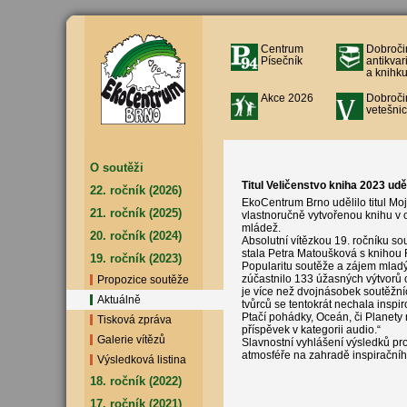
Centrum
Dobroči
Písečník
antikvar
a knihku
Akce 2026
Dobroči
vetešnic
O soutěži
Titul Veličenstvo kniha 2023 udě
22. ročník (2026)
EkoCentrum Brno udělilo titul Moj
21. ročník (2025)
vlastnoručně vytvořenou knihu v oj
mládež.
20. ročník (2024)
Absolutní vítězkou 19. ročníku s
stala Petra Matoušková s knihou Fa
19. ročník (2023)
Popularitu soutěže a zájem mladých
zúčastnilo 133 úžasných výtvorů 
Propozice soutěže
je více než dvojnásobek soutěžn
Aktuálně
tvůrců se tentokrát nechala inspir
Ptačí pohádky, Oceán, či Planet
Tisková zpráva
příspěvek v kategorii audio.“
Galerie vítězů
Slavnostní vyhlášení výsledků pr
atmosféře na zahradě inspiračníh
Výsledková listina
18. ročník (2022)
17. ročník (2021)