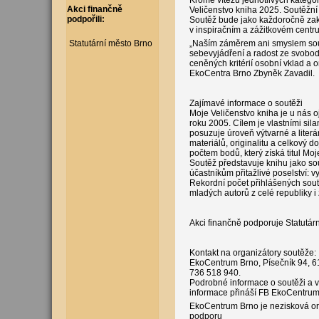
Kromě vítězů jednotlivých kategori
Akci finančně
Veličenstvo kniha 2025. Soutěžní 
podpořili:
Soutěž bude jako každoročně zak
v inspiračním a zážitkovém centru
Statutární město Brno
„Naším záměrem ani smyslem soutě
sebevyjádření a radost ze svobo
ceněných kritérií osobní vklad a o
EkoCentra Brno Zbyněk Zavadil.
Zajímavé informace o soutěži
Moje Veličenstvo kniha je u nás oj
roku 2005. Cílem je vlastními silam
posuzuje úroveň výtvarné a literá
materiálů, originalitu a celkový d
počtem bodů, který získá titul Moj
Soutěž představuje knihu jako so
účastníkům přitažlivé poselství: vy
Rekordní počet přihlášených soutě
mladých autorů z celé republiky i 
Akci finančně podporuje Statutár
Kontakt na organizátory soutěže:
EkoCentrum Brno, Písečník 94, 61
736 518 940.
Podrobné informace o soutěži a v
informace přináší FB EkoCentrum
EkoCentrum Brno je nezisková org
podporu