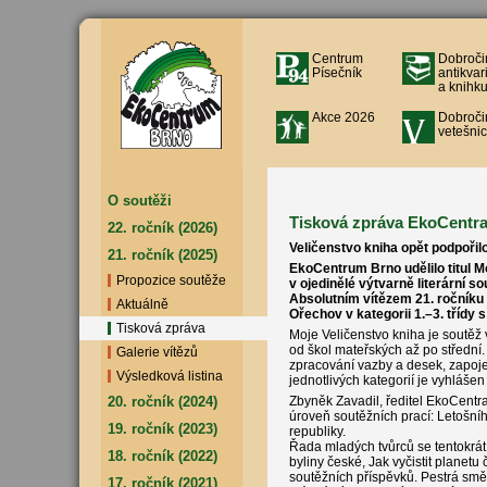
Centrum
Dobroči
Písečník
antikvar
a knihku
Akce 2026
Dobroči
vetešnic
O soutěži
Tisková zpráva EkoCentra 
22. ročník (2026)
Veličenstvo kniha opět podpořilo
21. ročník (2025)
EkoCentrum Brno udělilo titul M
Propozice soutěže
v ojedinělé výtvarně literární so
Absolutním vítězem 21. ročníku 
Aktuálně
Ořechov v kategorii 1.–3. třídy s
Tisková zpráva
Moje Veličenstvo kniha je soutěž 
od škol mateřských až po střední.
Galerie vítězů
zpracování vazby a desek, zapojen
Výsledková listina
jednotlivých kategorií je vyhlášen 
20. ročník (2024)
Zbyněk Zavadil, ředitel EkoCentra
úroveň soutěžních prací: Letošní
19. ročník (2023)
republiky.
Řada mladých tvůrců se tentokrát 
18. ročník (2022)
byliny české, Jak vyčistit planet
soutěžních příspěvků. Pestrá smě
17. ročník (2021)