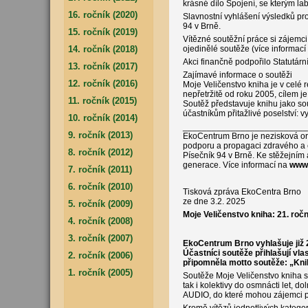
krásné dílo Spojení, se kterým lab
16. ročník (2020)
Slavnostní vyhlášení výsledků pr
94 v Brně.
15. ročník (2019)
Vítězné soutěžní práce si zájemc
14. ročník (2018)
ojedinělé soutěže (více informací
Akci finančně podpořilo Statutárn
13. ročník (2017)
Zajímavé informace o soutěži
12. ročník (2016)
Moje Veličenstvo kniha je v celé r
nepřetržitě od roku 2005, cílem je 
11. ročník (2015)
Soutěž představuje knihu jako so
účastníkům přitažlivé poselství: vy
10. ročník (2014)
_____________­_____________
9. ročník (2013)
EkoCentrum Brno je nezisková org
podporu a propagaci zdravého a e
8. ročník (2012)
Písečník 94 v Brně. Ke stěžejním 
generace. Více informací na
www.
7. ročník (2011)
6. ročník (2010)
Tisková zpráva EkoCentra Brno
ze dne 3.2. 2025
5. ročník (2009)
Moje Veličenstvo kniha: 21. ročn
4. ročník (2008)
3. ročník (2007)
EkoCentrum Brno vyhlašuje již 21
Účastníci soutěže přihlašují vla
2. ročník (2006)
připomněla motto soutěže: „Kni
1. ročník (2005)
Soutěže Moje Veličenstvo kniha se
tak i kolektivy do osmnácti let, 
AUDIO, do které mohou zájemci př