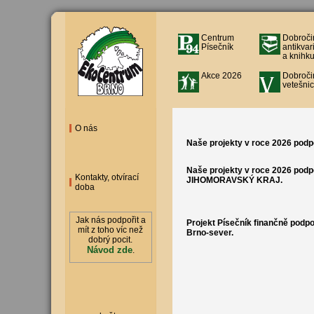
Centrum
Dobroči
Písečník
antikvar
a knihku
Akce 2026
Dobroči
vetešnic
O nás
Naše projekty v roce 2026 po
Naše projekty v roce 2026 podpo
Kontakty, otvírací
JIHOMORAVSKÝ KRAJ.
doba
Jak nás podpořit a
Projekt Písečník finančně podpo
mít z toho víc než
Brno-sever.
dobrý pocit.
Návod zde
.