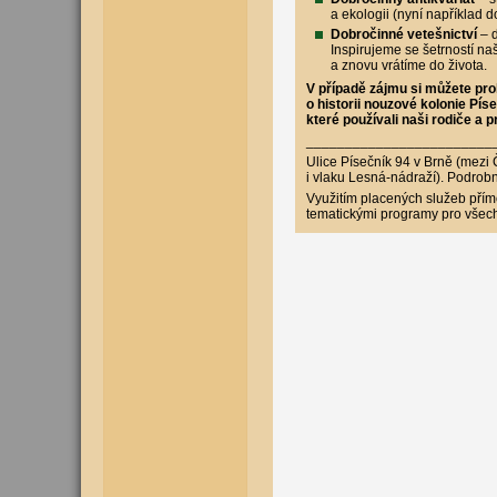
a ekologii (nyní například
Dobročinné vetešnictví
– d
Inspirujeme se šetrností na
a znovu vrátíme do života.
V případě zájmu si můžete pro
o historii nouzové kolonie Pí
které používali naši rodiče a p
_____________­___________
Ulice Písečník 94 v Brně (mezi
i vlaku Lesná-nádraží). Podro
Využitím placených služeb přímo
tematickými programy pro všec