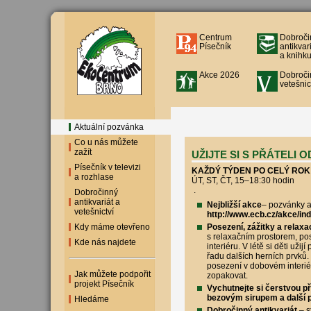
Centrum
Dobroči
Písečník
antikvar
a knihku
Akce 2026
Dobroči
vetešnic
Aktuální pozvánka
Co u nás můžete
zažít
UŽIJTE SI S PŘÁTELI
Písečník v televizi
KAŽDÝ TÝDEN PO CELÝ ROK
a rozhlase
ÚT, ST, ČT, 15–18:30 hodin
.
Dobročinný
antikvariát a
Nejbližší akce
– pozvánky a
vetešnictví
http://www.ecb.cz/akce/in
Kdy máme otevřeno
Posezení, zážitky a relaxa
s relaxačním prostorem, po
Kde nás najdete
interiéru. V létě si děti uži
řadu dalších herních prvků
posezení v dobovém interiéru
Jak můžete podpořit
zopakovat.
projekt Písečník
Vychutnejte si čerstvou p
bezovým sirupem a další p
Hledáme
Dobročinný antikvariát
– s