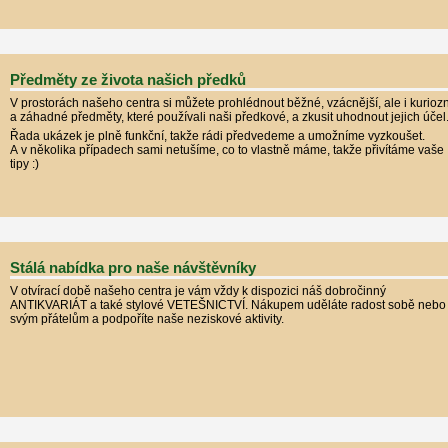
Předměty ze života našich předků
V prostorách našeho centra si můžete prohlédnout běžné, vzácnější, ale i kuriozn
a záhadné předměty, které používali naši předkové, a zkusit uhodnout jejich účel
Řada ukázek je plně funkční, takže rádi předvedeme a umožníme vyzkoušet.
A v několika případech sami netušíme, co to vlastně máme, takže přivítáme vaše
tipy :)
Stálá nabídka pro naše návštěvníky
V otvírací době našeho centra je vám vždy k dispozici náš dobročinný
ANTIKVARIÁT a také stylové VETEŠNICTVÍ. Nákupem uděláte radost sobě nebo
svým přátelům a podpoříte naše neziskové aktivity.