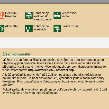
Centrum
Dobročinný
Veličenstvo
Písečník
antikvariát
kniha
a knihkupectví
Akce 2026
Dobročinné
Stezka zdraví
vetešnictví
Žížalí kompostér
Můžete si prohlédnout žížalí kompostér a seznámit se s tím, jak funguje. Jeho
obyvatelky jsou pracovité, takže kromě krásné hlíny získáváme také kvalitní
přírodní koncentrované hnojivo. Více informací o tzv. vermikompostování najde
v naší fotoreportáži
http://www.ecb.cz/…ostovani.php
A ještě aktuální tip pro ty, kteří už žížalí kompost mají a bojují s nežádoucím
nalíhnutím mušek. Tip nám poslal pan Jiří, vyzkoušeli jsme a zatím dost dobrý –
děkujeme!
Proti octomilkám je třeba zakrývat horní vrstvu mokrým novinovým
papírem.
Pokud zakládáte vlastní kompostér nebo potřebujete obnovit a posílit svůj žížalí
chov, můžete u nás zakoupit i žížalí násadu.