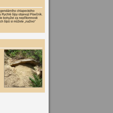
 legendárního chlapeckého
 Rychlé šípy objevují Písečník.
le bohužel za nepřítomnosti
ch šípů si můžete „naživo“