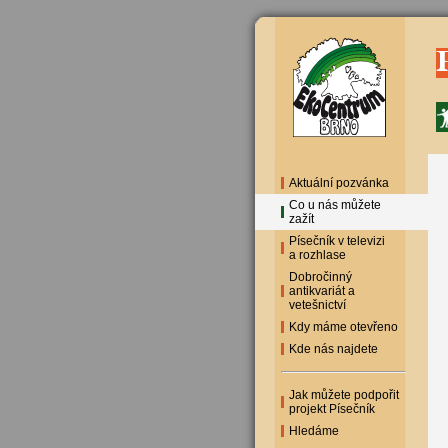
Aktuální pozvánka
Co u nás můžete
zažít
Písečník v televizi
a rozhlase
Dobročinný
antikvariát a
vetešnictví
Kdy máme otevřeno
Kde nás najdete
Jak můžete podpořit
projekt Písečník
Hledáme