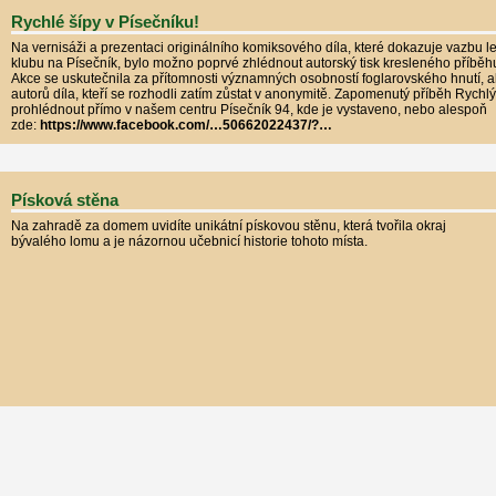
Rychlé šípy v Písečníku!
Na vernisáži a prezentaci originálního komiksového díla, které dokazuje vazbu
klubu na Písečník, bylo možno poprvé zhlédnout autorský tisk kresleného příběhu
Akce se uskutečnila za přítomnosti významných osobností foglarovského hnutí, a
autorů díla, kteří se rozhodli zatím zůstat v anonymitě. Zapomenutý příběh Rychlý
prohlédnout přímo v našem centru Písečník 94, kde je vystaveno, nebo alespoň
zde:
https://www.facebook.com/…50662022437/?…
Písková stěna
Na zahradě za domem uvidíte unikátní pískovou stěnu, která tvořila okraj
bývalého lomu a je názornou učebnicí historie tohoto místa.