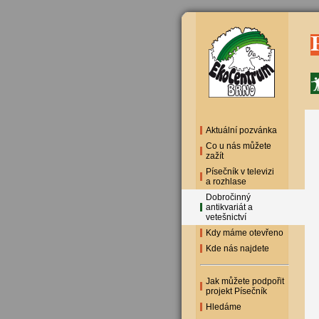
Aktuální pozvánka
Co u nás můžete
zažít
Písečník v televizi
a rozhlase
Dobročinný
antikvariát a
vetešnictví
Kdy máme otevřeno
Kde nás najdete
Jak můžete podpořit
projekt Písečník
Hledáme