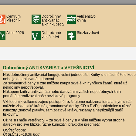
Centrum
Dobročinný
Veličenstvo
Písečník
antikvariát
kniha
a knihkupectví
Akce 2026
Dobročinné
Stezka zdraví
vetešnictví
Dobročinný ANTIKVARIÁT a VETEŠNICTVÍ
Náš dobročinný antikvariát funguje velmi jednoduše: Knihy si u nás můžete koupi
nebo je do antikvariátu darovat.
Za symbolické ceny si zde můžete koupit skvělé knihy všech žánrů, které už
někdo jiný nepotřeboval.
Nákupem knih z antikvariátu nebo darováním vašich nepotřebných knih
pomáháte realizovat naše neziskové programy.
Vzhledem k velkému zájmu postupně rozšiřujeme nabízená témata: nyní u nás
můžete získat také krásné gramofonové desky, CD a DVD, pohlednice a různé
kuriozity (dobové plakáty, samizdatové letáky, reklamy a nejrůznější další
tiskoviny.
Užijte si i naše vetešnictví – za skvělé ceny si v něm můžete vybrat drobné
dárečky pro své blízké, různé kuriozity i praktické předměty.
Otvírací doba:
Út,St,Čt 15–18.30 hod